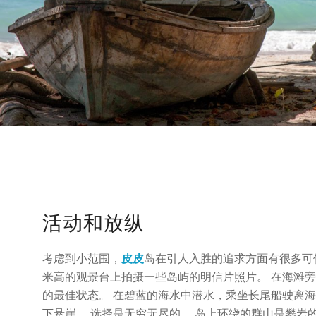
活动和放纵
考虑到小范围，
皮皮
岛在引人入胜的追求方面有很多可供
米高的观景台上拍摄一些岛屿的明信片照片。 在海滩
的最佳状态。 在碧蓝的海水中潜水，乘坐长尾船驶离
下悬崖。 选择是无穷无尽的。 岛上环绕的群山是攀岩