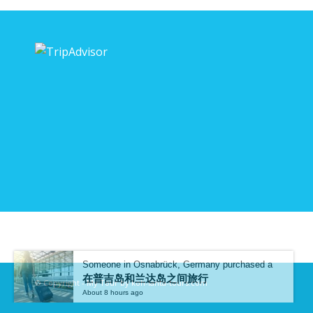
Someone in Osnabrück, Germany purchased a
在普吉岛和兰达岛之间旅行
About 8 hours ago
© Copyright -
My Tour by koh-lanta-tours.com