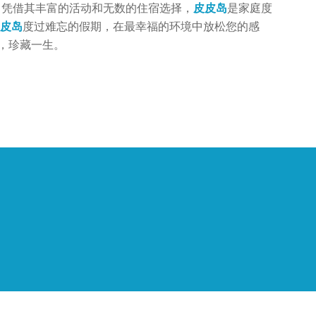
 月。 凭借其丰富的活动和无数的住宿选择，
皮皮岛
是家庭度
皮岛
度过难忘的假期，在最幸福的环境中放松您的感
，珍藏一生。