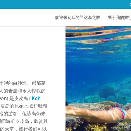
欢迎来到我的兰达岛之旅
关于我的旅
壮观的白沙滩、郁郁葱
人的岩层和令人惊叹的
Don) 是皮皮岛 (
Koh
皮皮岛的原始水域和珊瑚
地的游客，但该岛仍未
期间游览皮皮岛，欣赏其
者的天堂，旅行者们可以