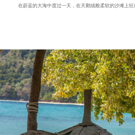
在蔚蓝的大海中度过一天，在天鹅绒般柔软的沙滩上狂