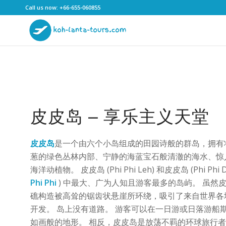
Call us now:
+66-655-060855
皮皮岛 – 享乐主义天堂
皮皮岛
是一个由六个小岛组成的田园诗般的群岛，拥有
葱的绿色丛林内部、宁静的海蓝宝石般清澈的海水、惊
海洋动植物。 皮皮岛 (Phi Phi Leh) 和皮皮岛 (Phi Phi 
Phi Phi
) 中最大、广为人知且游客最多的岛屿。 虽然
礁构造被高耸的锯齿状悬崖所环绕，吸引了来自世界各
开发。 岛上没有道路。 游客可以在一日游或日落游船
如画般的地形。 相反，皮皮岛是放荡不羁的环球旅行