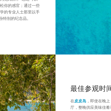
放松你的感官；通过一些
博学的专业人士那里以手
份特别的纪念品。
最佳参观时
在
皮皮岛
，即使在晚上
厅，整晚供应美味佳肴